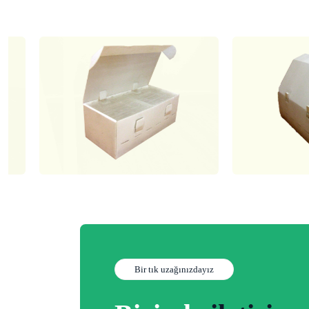
Bir tık uzağınızdayız