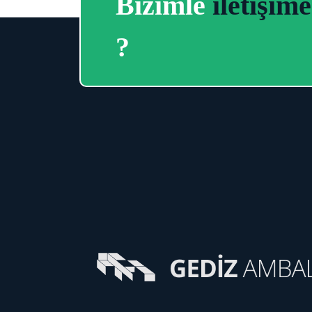
Bizimle
iletişim
?